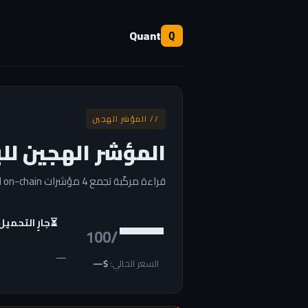
Quant
Q
// المؤشر الهجين
المؤشر الهجين لل
قراءة مركّبة تجمع 4 مؤشرات on-chain لفهم موقع السوق الحالي ضمن نطاقاته التاريخية.
—
⏳
جارٍ التحمي
/100
—
السعر الحالي:
$—