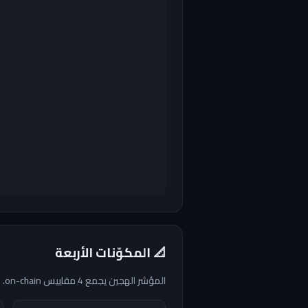
📐 المكوّنات الأربعة
المؤشر الهجين يجمع 4 مقاييس on-chain. كل واحد منها يجيب عن سؤال مختلف عن السوق.