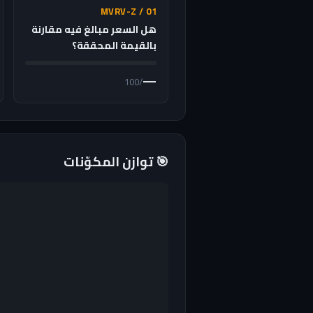
01 / MVRV-Z
هل السعر مبالغ فيه مقارنة
بالقيمة المحققة؟
—
/100
🎯 توازن المكوّنات