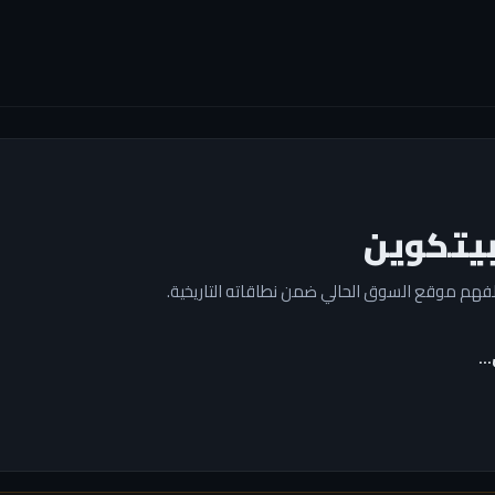
بيتكوين
ل…