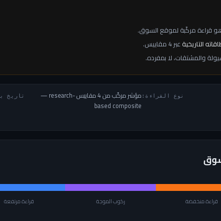
هو قراءة مركّبة لموقع السوق.
ته التاريخية
عبر 4 مقاييس.
يولة والمشتقات، لا بمفرده.
مؤشر مركّب من 4 مقاييس
— research-
نوع القراءة:
تاريخ ب
based composite
سوق
قراءة منخفضة
ركوب الموجة
قراءة مرتفعة