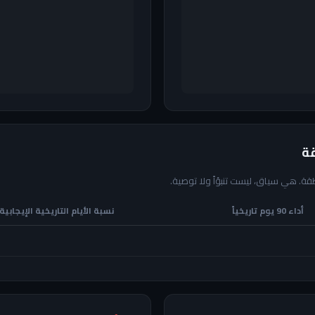

الأرقام أدناه تصف ما حدث تاريخياً بع
نسبة الأيام التاريخية الإيجابية
أداء 90 يوم تاريخياً