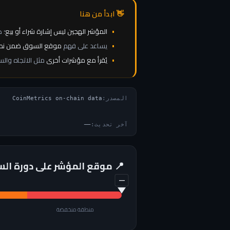
ابدأ من هنا
المؤشر الهجين ليس إشارة شراء أو بيع
؛ 
يساعد على فهم
موقع السوق ضمن نطاقا
يُقرأ مع مؤشرات أخرى
مثل الاتجاه والس
المصدر:
CoinMetrics on-chain data
—
آخر تحديث:
📍 موقع المؤشر على دورة ال
منطقة منخفضة