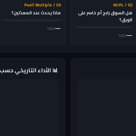
03 / Puell Multiple
02 / NUPL
هل السوق رابح أم خاسر على
ماذا يحدث عند المعدّنين؟
الورق؟
—
/100
—
/100
📊 الأداء التاريخي حسب