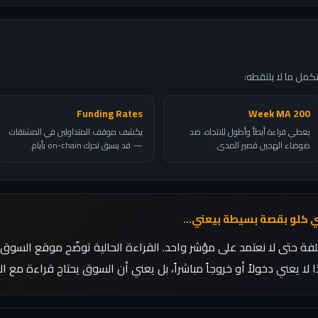
مل ما لا يلتقطه:
Funding Rates
200 Week MA
يعطي قراءة أبطأ وأطول للاتجاه، ضد
يكشف موقف المتداولين في المشتقات
ضوضاء الهجين قصير المدى.
— قد يسبق تحرك on-chain بأيام.
ي كلو بقصة بسيطة بيعني...
فة حتى لا نعتمد على مؤشر واحد. القراءة الحالية توضّح موقع السوق 
لا يعني دخولاً أو خروجاً مباشراً، بل يعني أن السوق يحتاج قراءة مع ا