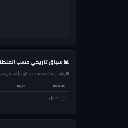
 سياق تاريخي حسب المنطقة
د كل منطقة. هي سياق، ليست تنبؤاً ولا توصية.
الأيام
المنطقة
جارٍ التحميل...