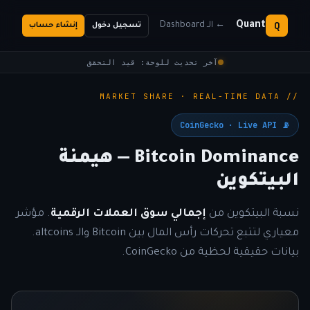
Q
Quant
← الـ Dashboard
تسجيل دخول
إنشاء حساب
آخر تحديث للوحة: قيد التحقق
// MARKET SHARE · REAL-TIME DATA
📡 CoinGecko · Live API
Bitcoin Dominance — هيمنة
البيتكوين
نسبة البيتكوين من
إجمالي سوق العملات الرقمية
. مؤشر
معياري لتتبع تحركات رأس المال بين Bitcoin والـ altcoins.
بيانات حقيقية لحظية من CoinGecko.