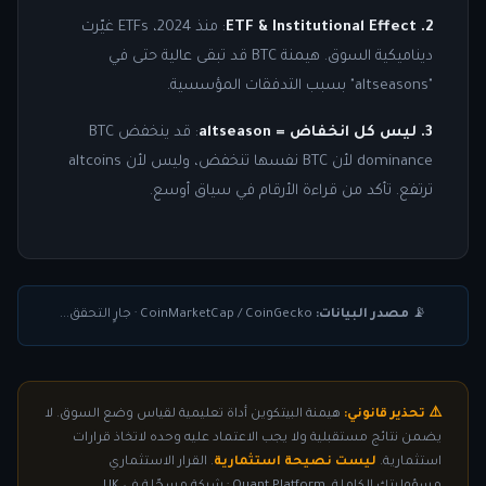
2. ETF & Institutional Effect
: منذ 2024، ETFs غيّرت
ديناميكية السوق. هيمنة BTC قد تبقى عالية حتى في
"altseasons" بسبب التدفقات المؤسسية.
3. ليس كل انخفاض = altseason
: قد ينخفض BTC
dominance لأن BTC نفسها تنخفض، وليس لأن altcoins
ترتفع. تأكد من قراءة الأرقام في سياق أوسع.
📡
مصدر البيانات:
CoinMarketCap / CoinGecko
·
جارٍ التحقق...
⚠️ تحذير قانوني:
هيمنة البيتكوين أداة تعليمية لقياس وضع السوق. لا
يضمن نتائج مستقبلية ولا يجب الاعتماد عليه وحده لاتخاذ قرارات
استثمارية.
ليست نصيحة استثمارية
. القرار الاستثماري