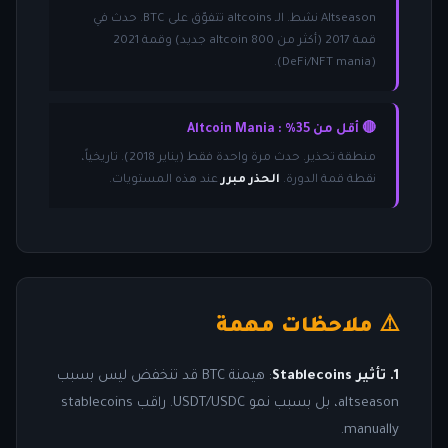
Altseason نشط. الـ altcoins تتفوّق على BTC. حدث في
قمة 2017 (أكثر من 800 altcoin جديد) وقمة 2021
(DeFi/NFT mania).
🔴 أقل من 35% : Altcoin Mania
منطقة تحذير. حدث مرة واحدة فقط (يناير 2018). تاريخياً،
نقطة قمة الدورة.
الحذر مبرر
عند هذه المستويات.
⚠️ ملاحظات مهمة
1. تأثير Stablecoins
: هيمنة BTC قد تنخفض ليس بسبب
altseason، بل بسبب نمو USDT/USDC. راقب stablecoins
manually.