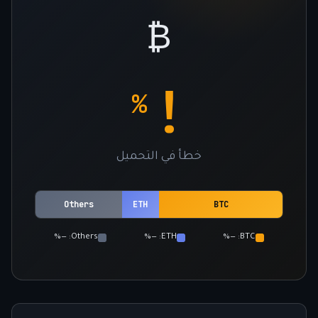
₿
!
%
خطأ في التحميل
Others
ETH
BTC
Others: —%
ETH: —%
BTC: —%