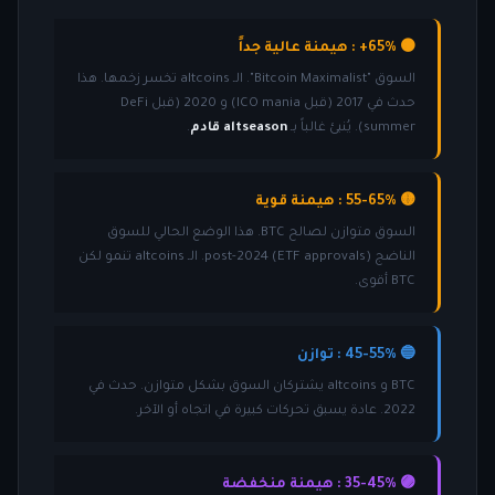
🟠 65%+ : هيمنة عالية جداً
السوق "Bitcoin Maximalist". الـ altcoins تخسر زخمها. هذا
حدث في 2017 (قبل ICO mania) و 2020 (قبل DeFi
summer). يُنبئ غالباً بـ
altseason قادم
.
🟡 55-65% : هيمنة قوية
السوق متوازن لصالح BTC. هذا الوضع الحالي للسوق
الناضج post-2024 (ETF approvals). الـ altcoins تنمو لكن
BTC أقوى.
🔵 45-55% : توازن
BTC و altcoins يشتركان السوق بشكل متوازن. حدث في
2022. عادة يسبق تحركات كبيرة في اتجاه أو الآخر.
🟣 35-45% : هيمنة منخفضة