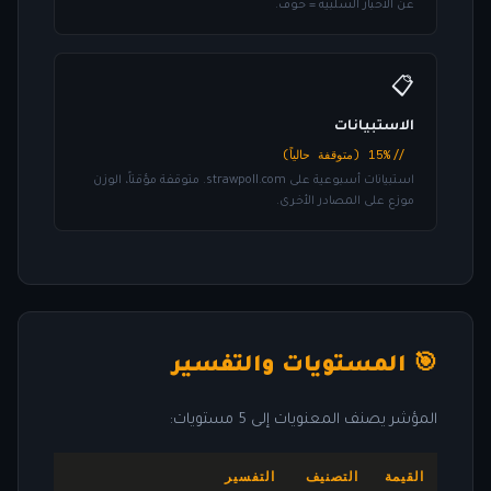
عن الأخبار السلبية = خوف.
📋
الاستبيانات
// 15% (متوقفة حالياً)
استبيانات أسبوعية على strawpoll.com. متوقفة مؤقتاً، الوزن
موزع على المصادر الأخرى.
🎯 المستويات والتفسير
المؤشر يصنف المعنويات إلى 5 مستويات:
القيمة
التصنيف
التفسير