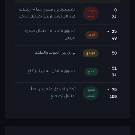
0 -
المستثمرون قلقون جداً — ارتبطت
خوف
24
شديد
هذه القراءات تاريخياً بمناطق تراكم
25 -
السوق متشائم، احتمال صعود
خوف
49
تدريجي
50
توازن بين الخوف والطمع
حيادي
51 -
السوق متفائل، يميل للارتفاع
طمع
74
75 -
تحذير: السوق متحمس جداً،
طمع
100
شديد
احتمال تصحيح