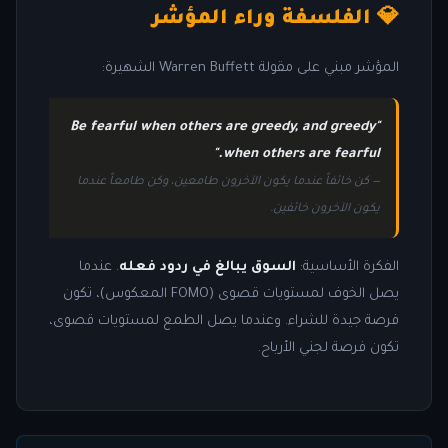
💎 الفلسفة وراء المؤشر
المؤشر مبني على مقولة Warren Buffett الشهيرة:
"Be fearful when others are greedy, and greedy
when others are fearful."
— كن خائفاً عندما يكون الآخرون طامعين، وكن طامعاً عندما
يكون الآخرون خائفين.
الفكرة الأساسية:
السوق يبالغ في ردود فعله
. عندما
يصل الخوف لمستويات قصوى (FOMO المعكوس)، تكون
فرصة جيدة للشراء. وعندما يصل الطمع لمستويات قصوى،
تكون فرصة لجني الأرباح.