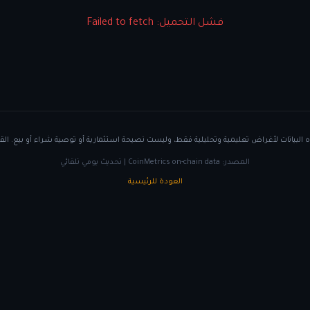
فشل التحميل: Failed to fetch
البيانات لأغراض تعليمية وتحليلية فقط، وليست نصيحة استثمارية أو توصية شراء أو بيع. الق
المصدر: CoinMetrics on-chain data | تحديث يومي تلقائي
العودة للرئيسية