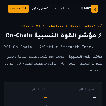
Q
Quant
← العودة للرئيسية
تسجيل دخول
إنشاء حساب
// FREE / 08 / RELATIVE STRENGTH INDEX
⚡ مؤشر القوة النسبية On-Chain
RSI On-Chain — Relative Strength Index
مؤشر القوة النسبية
— مؤشر زخم نفسي يقيس سرعة وحجم
تغيرات الأسعار. القيم > 70 = قراءة مرتفعة، القيم < 30 = قراءة
منخفضة.
السعر الحالي
RSI الحالي
—
—
—