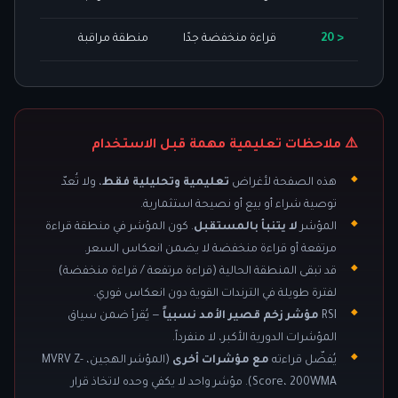
< 20
قراءة منخفضة جدًا
منطقة مراقبة
⚠️ ملاحظات تعليمية مهمة قبل الاستخدام
هذه الصفحة لأغراض
تعليمية وتحليلية فقط
، ولا تُعدّ
توصية شراء أو بيع أو نصيحة استثمارية.
المؤشر
لا يتنبأ بالمستقبل
. كون المؤشر في منطقة قراءة
مرتفعة أو قراءة منخفضة لا يضمن انعكاس السعر.
قد تبقى المنطقة الحالية (قراءة مرتفعة / قراءة منخفضة)
لفترة طويلة في الترندات القوية دون انعكاس فوري.
RSI
مؤشر زخم قصير الأمد نسبياً
— يُقرأ ضمن سياق
المؤشرات الدورية الأكبر، لا منفرداً.
يُفضّل قراءته
مع مؤشرات أخرى
(المؤشر الهجين، MVRV Z-
Score، 200WMA). مؤشر واحد لا يكفي وحده لاتخاذ قرار