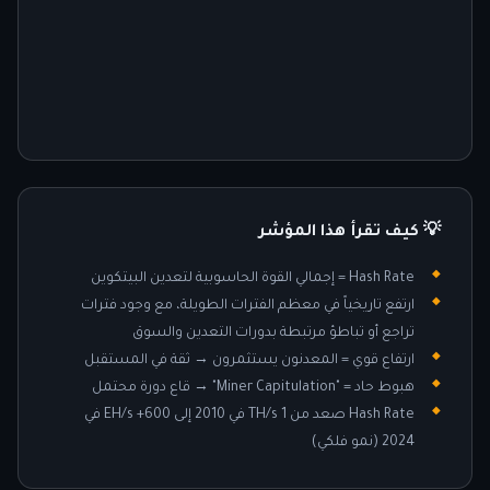
💡 كيف تقرأ هذا المؤشر
Hash Rate = إجمالي القوة الحاسوبية لتعدين البيتكوين
ارتفع تاريخياً في معظم الفترات الطويلة، مع وجود فترات
تراجع أو تباطؤ مرتبطة بدورات التعدين والسوق
ارتفاع قوي = المعدنون يستثمرون → ثقة في المستقبل
هبوط حاد = "Miner Capitulation" → قاع دورة محتمل
Hash Rate صعد من 1 TH/s في 2010 إلى 600+ EH/s في
2024 (نمو فلكي)