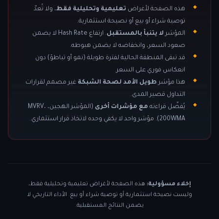
هذه الصفحة لأغراض
تعليمية وتحليلية فقط
، ولا تُعدّ
توصية شراء أو بيع أو نصيحة استثمارية.
المؤشر
لا يتنبأ بالمستقبل
. ارتفاع Hash Rate لا يضمن
صعود السعر، وانخفاضه لا يضمن هبوطه.
قد تبقى المنطقة الحالية لفترة طويلة (نمو أو تباطؤ) دون
انعكاس فوري على السعر.
هذا مؤشر
طويل الأمد لصحة الشبكة
غير مصمم لقرارات
التداول قصير المدى.
يُفضّل قراءته
مع مؤشرات أخرى
(المؤشر الهجين، MVRV،
200WMA). مؤشر واحد لا يكفي وحده لاتخاذ قرار استثماري.
إخلاء مسؤولية:
هذه الصفحة لأغراض تعليمية وتحليلية فقط،
وليست نصيحة استثمارية أو توصية شراء أو بيع. الأداء التاريخي لا
يضمن النتائج المستقبلية.