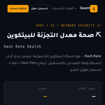
Q
Quant
← العودة للرئيسية
تسجيل دخول
إنشاء حساب
// FREE / 11 / NETWORK SECURITY
⛏️ صحة معدل التجزئة للبيتكوين
Hash Rate Health
Hash Rate
— قوة شبكة البيتكوين الحاسوبية. يقيس مدى أمان
الشبكة وثقة المعدنين بالمستقبل. ارتفاع Hash Rate = ثقة +
استثمار طويل المدى.
السعر الحالي
الصحة
—
—
—